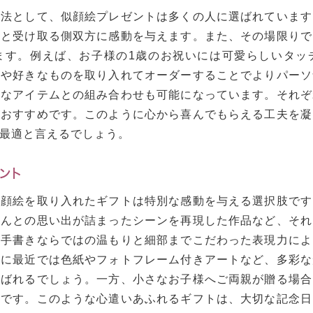
方法として、似顔絵プレゼントは多くの人に選ばれています
側と受け取る側双方に感動を与えます。また、その場限りで
ます。例えば、お子様の1歳のお祝いには可愛らしいタッ
味や好きなものを取り入れてオーダーすることでよりパーソ
彩なアイテムとの組み合わせも可能になっています。それぞ
がおすすめです。このように心から喜んでもらえる工夫を凝
最適と言えるでしょう。
ント
似顔絵を取り入れたギフトは特別な感動を与える選択肢です
さんとの思い出が詰まったシーンを再現した作品など、それ
、手書きならではの温もりと細部までこだわった表現力によ
らに最近では色紙やフォトフレーム付きアートなど、多彩な
喜ばれるでしょう。一方、小さなお子様へご両親が贈る場合
めです。このような心遣いあふれるギフトは、大切な記念日