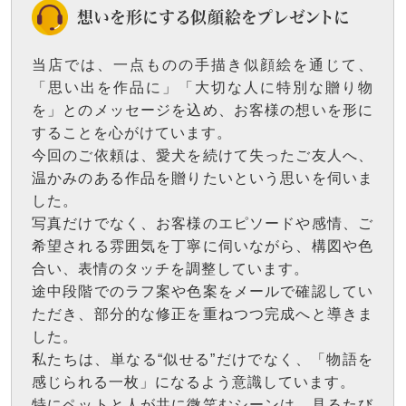
想いを形にする似顔絵をプレゼントに
当店では、一点ものの手描き似顔絵を通じて、
「思い出を作品に」「大切な人に特別な贈り物
を」とのメッセージを込め、お客様の想いを形に
することを心がけています。
今回のご依頼は、愛犬を続けて失ったご友人へ、
温かみのある作品を贈りたいという思いを伺いま
した。
写真だけでなく、お客様のエピソードや感情、ご
希望される雰囲気を丁寧に伺いながら、構図や色
合い、表情のタッチを調整しています。
途中段階でのラフ案や色案をメールで確認してい
ただき、部分的な修正を重ねつつ完成へと導きま
した。
私たちは、単なる“似せる”だけでなく、「物語を
感じられる一枚」になるよう意識しています。
特にペットと人が共に微笑むシーンは、見るたび