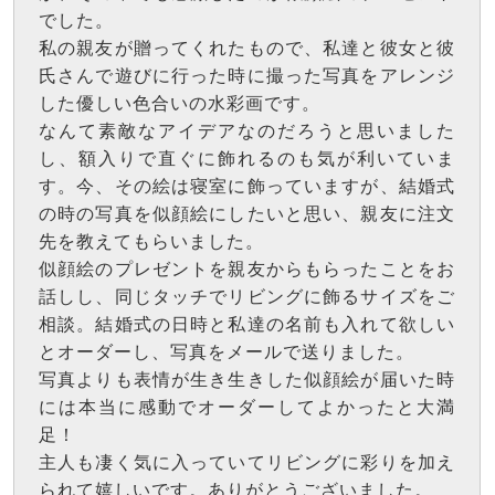
でした。
私の親友が贈ってくれたもので、私達と彼女と彼
氏さんで遊びに行った時に撮った写真をアレンジ
した優しい色合いの水彩画です。
なんて素敵なアイデアなのだろうと思いました
し、額入りで直ぐに飾れるのも気が利いていま
す。今、その絵は寝室に飾っていますが、結婚式
の時の写真を似顔絵にしたいと思い、親友に注文
先を教えてもらいました。
似顔絵のプレゼントを親友からもらったことをお
話しし、同じタッチでリビングに飾るサイズをご
相談。結婚式の日時と私達の名前も入れて欲しい
とオーダーし、写真をメールで送りました。
写真よりも表情が生き生きした似顔絵が届いた時
には本当に感動でオーダーしてよかったと大満
足！
主人も凄く気に入っていてリビングに彩りを加え
られて嬉しいです。ありがとうございました。